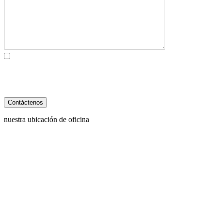
Al marcar la casilla, usted consiente expresamente en recibir
comunicaciones SMS de atención al cliente de Behzadi Law. Pueden
aplicarse tarifas de mensajes y datos. La frecuencia de los mensajes
varía. Para darse de baja, responda STOP. Para obtener ayuda, responda
HELP. Ver nuestro
Política de Privacidad
y
Términos de Servicio
.
nuestra ubicación de oficina