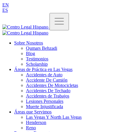
EN
ES
Sobre Nosotros
Qumars Behzadi
Blog
Testimonios
Scholarship
Áreas de Práctica en Las Vegas
Accidentes de Auto
Accidente De Camión
Accidentes De Motocicletas
Accidentes De Techado
Accidentes de Trabajos
Lesiones Personales
Muerte Injustificada
Áreas que Servimos
Las Vegas Y North Las Vegas
Henderson
Reno