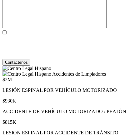
Al marcar la casilla, usted consiente expresamente en recibir
comunicaciones SMS de atención al cliente de Behzadi Law. Pueden
aplicarse tarifas de mensajes y datos. La frecuencia de los mensajes
varía. Para darse de baja, responda STOP. Para obtener ayuda, responda
HELP. Ver nuestro
Política de Privacidad
y
Términos de Servicio
.
Accidentes de Limpiadores
$2M
LESIÓN ESPINAL POR VEHÍCULO MOTORIZADO
$930K
ACCIDENTE DE VEHÍCULO MOTORIZADO / PEATÓN
$815K
LESIÓN ESPINAL POR ACCIDENTE DE TRÁNSITO