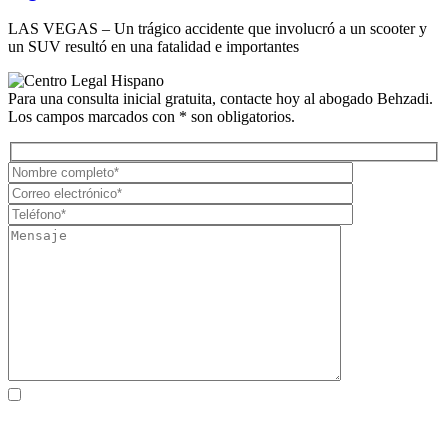
LAS VEGAS – Un trágico accidente que involucró a un scooter y
un SUV resultó en una fatalidad e importantes
Para una consulta inicial gratuita, contacte hoy al abogado Behzadi.
Los campos marcados con * son obligatorios.
Al marcar la casilla, usted consiente expresamente en recibir
comunicaciones SMS de atención al cliente de Behzadi Law. Pueden
aplicarse tarifas de mensajes y datos. La frecuencia de los mensajes