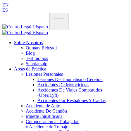
EN
ES
Sobre Nosotros
Qumars Behzadi
Blog
Testimonios
Scholarship
Áreas de Práctica
Lesiones Personales
Lesiones De Traumatismo Cerebral
Accidentes De Motocicletas
Accidentes De Viajes Compartidos
(Uber/Lyft)
Accidentes Por Resbalones Y Caidas
Accidente de Auto
Accidente De Camión
Muerte Injustificada
Compensacion al Trabajador
y Accidente de Trabajo