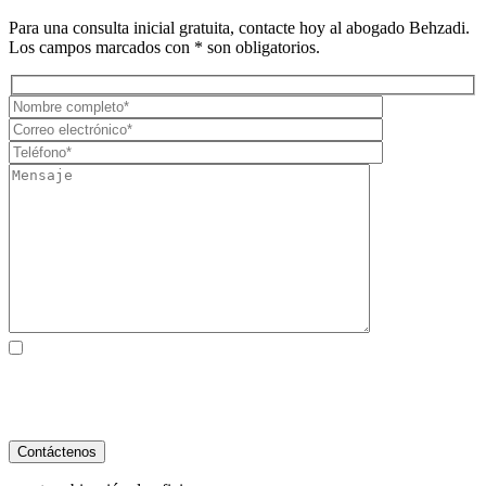
Para una consulta inicial gratuita, contacte hoy al abogado Behzadi.
Los campos marcados con * son obligatorios.
Al marcar la casilla, usted consiente expresamente en recibir
comunicaciones SMS de atención al cliente de Behzadi Law. Pueden
aplicarse tarifas de mensajes y datos. La frecuencia de los mensajes
varía. Para darse de baja, responda STOP. Para obtener ayuda, responda
HELP. Ver nuestro
Política de Privacidad
y
Términos de Servicio
.