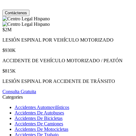
varía. Para darse de baja, responda STOP. Para obtener ayuda, responda
HELP. Ver nuestro
Política de Privacidad
y
Términos de Servicio
.
$2M
LESIÓN ESPINAL POR VEHÍCULO MOTORIZADO
$930K
ACCIDENTE DE VEHÍCULO MOTORIZADO / PEATÓN
$815K
LESIÓN ESPINAL POR ACCIDENTE DE TRÁNSITO
Consulta Gratuita
Categories
Accidentes Automovilísticos
Accidentes De Autobuses
Accidentes De Bicicletas
Accidentes De Camiones
Accidentes De Motocicletas
Accidentes De Trabajo