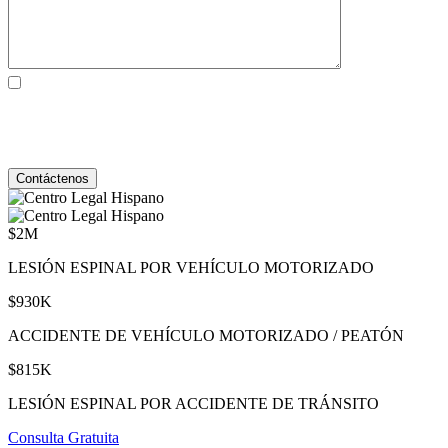
Al marcar la casilla, usted consiente expresamente en recibir
comunicaciones SMS de atención al cliente de Behzadi Law. Pueden
aplicarse tarifas de mensajes y datos. La frecuencia de los mensajes
varía. Para darse de baja, responda STOP. Para obtener ayuda, responda
HELP. Ver nuestro
Política de Privacidad
y
Términos de Servicio
.
$2M
LESIÓN ESPINAL POR VEHÍCULO MOTORIZADO
$930K
ACCIDENTE DE VEHÍCULO MOTORIZADO / PEATÓN
$815K
LESIÓN ESPINAL POR ACCIDENTE DE TRÁNSITO
Consulta Gratuita