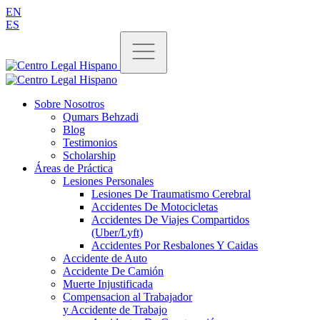
EN
ES
Sobre Nosotros
Qumars Behzadi
Blog
Testimonios
Scholarship
Áreas de Práctica
Lesiones Personales
Lesiones De Traumatismo Cerebral
Accidentes De Motocicletas
Accidentes De Viajes Compartidos
(Uber/Lyft)
Accidentes Por Resbalones Y Caidas
Accidente de Auto
Accidente De Camión
Muerte Injustificada
Compensacion al Trabajador
y Accidente de Trabajo