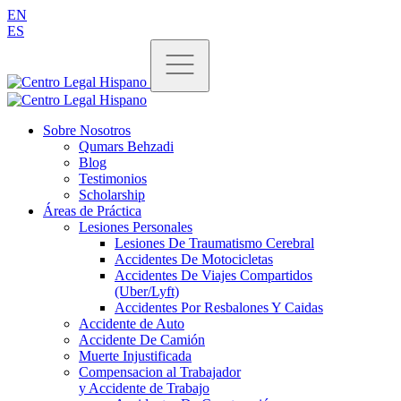
EN
ES
Sobre Nosotros
Qumars Behzadi
Blog
Testimonios
Scholarship
Áreas de Práctica
Lesiones Personales
Lesiones De Traumatismo Cerebral
Accidentes De Motocicletas
Accidentes De Viajes Compartidos
(Uber/Lyft)
Accidentes Por Resbalones Y Caidas
Accidente de Auto
Accidente De Camión
Muerte Injustificada
Compensacion al Trabajador
y Accidente de Trabajo