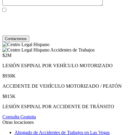
Al marcar la casilla, usted consiente expresamente en recibir
comunicaciones SMS de atención al cliente de Behzadi Law. Pueden
aplicarse tarifas de mensajes y datos. La frecuencia de los mensajes
varía. Para darse de baja, responda STOP. Para obtener ayuda, responda
HELP. Ver nuestro
Política de Privacidad
y
Términos de Servicio
.
Accidentes de Trabajos
$2M
LESIÓN ESPINAL POR VEHÍCULO MOTORIZADO
$930K
ACCIDENTE DE VEHÍCULO MOTORIZADO / PEATÓN
$815K
LESIÓN ESPINAL POR ACCIDENTE DE TRÁNSITO
Consulta Gratuita
Otras locaciones
Abogado de Accidentes de Trabajos en Las Vegas