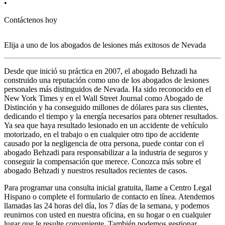
•
•
Contáctenos hoy
C
Elija a uno de los abogados de lesiones más
exitosos
de Nevada
Desde que inició su práctica en 2007, el abogado Behzadi ha
construido una reputación como uno de los abogados de lesiones
personales más distinguidos de Nevada. Ha sido reconocido en el
New York Times y en el Wall Street Journal como Abogado de
Distinción y ha conseguido millones de dólares para sus clientes,
dedicando el tiempo y la energía necesarios para obtener resultados.
Ya sea que haya resultado lesionado en un accidente de vehículo
motorizado, en el trabajo o en cualquier otro tipo de accidente
causado por la negligencia de otra persona, puede contar con el
abogado Behzadi para responsabilizar a la industria de seguros y
conseguir la compensación que merece. Conozca más sobre el
abogado Behzadi y nuestros resultados recientes de casos.
Para programar una consulta inicial gratuita, llame a Centro Legal
Hispano o complete el formulario de contacto en línea. Atendemos
llamadas las 24 horas del día, los 7 días de la semana, y podemos
reunirnos con usted en nuestra oficina, en su hogar o en cualquier
lugar que le resulte conveniente. También podemos gestionar