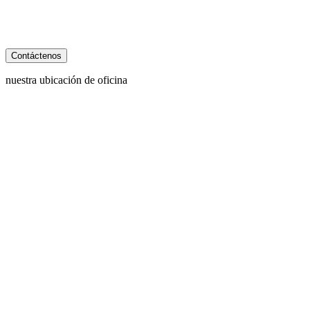
comunicaciones SMS de atención al cliente de Behzadi Law. Pueden
aplicarse tarifas de mensajes y datos. La frecuencia de los mensajes
varía. Para darse de baja, responda STOP. Para obtener ayuda, responda
HELP. Ver nuestro
Política de Privacidad
y
Términos de Servicio
.
nuestra ubicación de oficina