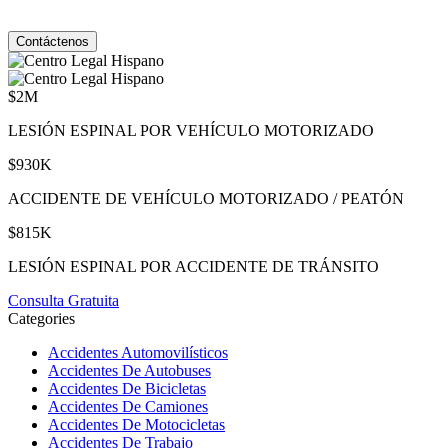
varía. Para darse de baja, responda STOP. Para obtener ayuda, responda
HELP. Ver nuestro
Política de Privacidad
y
Términos de Servicio
.
$2M
LESIÓN ESPINAL POR VEHÍCULO MOTORIZADO
$930K
ACCIDENTE DE VEHÍCULO MOTORIZADO / PEATÓN
$815K
LESIÓN ESPINAL POR ACCIDENTE DE TRÁNSITO
Consulta Gratuita
Categories
Accidentes Automovilísticos
Accidentes De Autobuses
Accidentes De Bicicletas
Accidentes De Camiones
Accidentes De Motocicletas
Accidentes De Trabajo