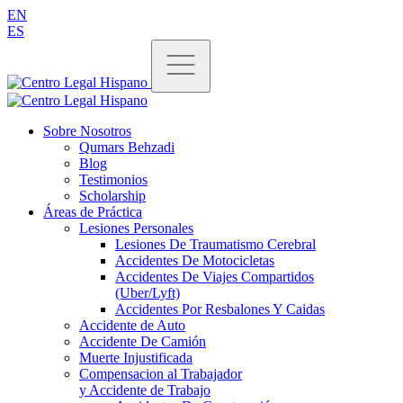
EN
ES
Sobre Nosotros
Qumars Behzadi
Blog
Testimonios
Scholarship
Áreas de Práctica
Lesiones Personales
Lesiones De Traumatismo Cerebral
Accidentes De Motocicletas
Accidentes De Viajes Compartidos
(Uber/Lyft)
Accidentes Por Resbalones Y Caidas
Accidente de Auto
Accidente De Camión
Muerte Injustificada
Compensacion al Trabajador
y Accidente de Trabajo