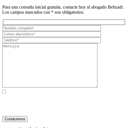
Para una consulta inicial gratuita, contacte hoy al abogado Behzadi.
Los campos marcados con * son obligatorios.
Al marcar la casilla, usted consiente expresamente en recibir
comunicaciones SMS de atención al cliente de Behzadi Law. Pueden
aplicarse tarifas de mensajes y datos. La frecuencia de los mensajes
varía. Para darse de baja, responda STOP. Para obtener ayuda, responda
HELP. Ver nuestro
Política de Privacidad
y
Términos de Servicio
.