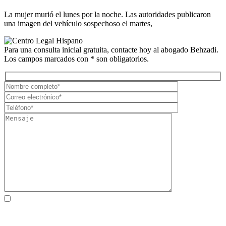
La mujer murió el lunes por la noche. Las autoridades publicaron
una imagen del vehículo sospechoso el martes,
Para una consulta inicial gratuita, contacte hoy al abogado Behzadi.
Los campos marcados con * son obligatorios.
Al marcar la casilla, usted consiente expresamente en recibir
comunicaciones SMS de atención al cliente de Behzadi Law. Pueden
aplicarse tarifas de mensajes y datos. La frecuencia de los mensajes