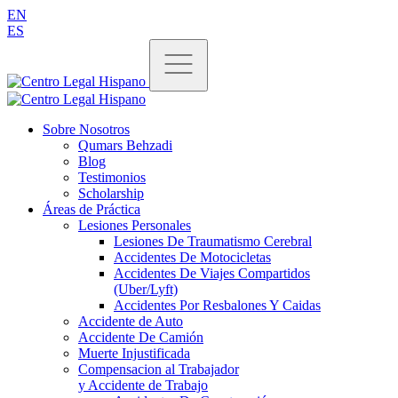
EN
ES
Sobre Nosotros
Qumars Behzadi
Blog
Testimonios
Scholarship
Áreas de Práctica
Lesiones Personales
Lesiones De Traumatismo Cerebral
Accidentes De Motocicletas
Accidentes De Viajes Compartidos
(Uber/Lyft)
Accidentes Por Resbalones Y Caidas
Accidente de Auto
Accidente De Camión
Muerte Injustificada
Compensacion al Trabajador
y Accidente de Trabajo