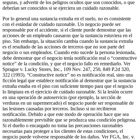
seguras, y advertir de los peligros ocultos que son conocidos, o que
deberían ser conocidos si se ejerciera un cuidado razonable.
Por lo general una sustancia extraña en el suelo, no es consistente
con el estándar de cuidado razonable. Un negocio puede ser
responsable por el accidente, si el cliente puede demostrar que las
acciones de un empleado causaron que la sustancia estuviera en el
piso. Sin embargo, la situación cambia cuando la sustancia extraña
es el resultado de las acciones de terceros que no son parte del
negocio o sus empleados. Cuando esto sucede la persona lesionada,
debe demostrar que el negocio tenía notificación real o “constructive
notice” de la condición, y que el negocio fallo en remediarlo. Ver
Sprague v. Lucky Stores, Inc., 109 Nev. 247, 250, 849 P.2d 320,
322 (1993). “Constructive notice” no es notificación real, sino una
ficción legal que establece notificación al demostrar que la sustancia
extraña estaba en el piso con suficiente tiempo para que el negocio
lo limpiara en el ejercicio de cuidado razonable. Si la lesión ocurre
en una operación de autoservicio (por ejemplo, la sección de
verduras en un supermercado) el negocio puede ser responsable de
las lesiones causadas por terceros. Incluso si no recibieron
notificación. Debido a que este modo de operación hace que sea
razonablemente previsible que se produzca una condición peligrosa.
Si el dueño o encargado no toma las precauciones razonables
necesarias para proteger a los clientes de estas condiciones, el
negocio puede volverse responsable de los daños. Ver FGA, Inc. v.