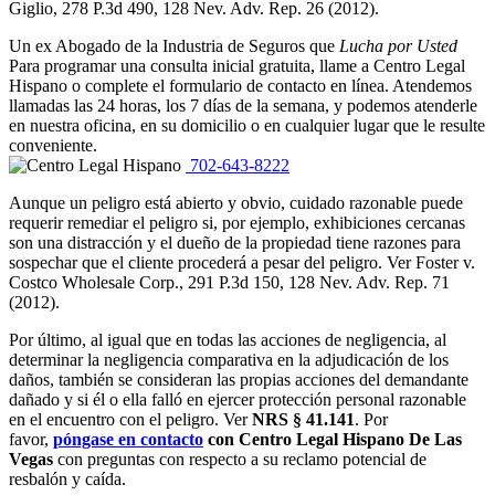
Giglio, 278 P.3d 490, 128 Nev. Adv. Rep. 26 (2012).
Un ex Abogado de la Industria de Seguros que
Lucha por Usted
Para programar una consulta inicial gratuita, llame a Centro Legal
Hispano o complete el formulario de contacto en línea. Atendemos
llamadas las 24 horas, los 7 días de la semana, y podemos atenderle
en nuestra oficina, en su domicilio o en cualquier lugar que le resulte
conveniente.
702-643-8222
Aunque un peligro está abierto y obvio, cuidado razonable puede
requerir remediar el peligro si, por ejemplo, exhibiciones cercanas
son una distracción y el dueño de la propiedad tiene razones para
sospechar que el cliente procederá a pesar del peligro. Ver Foster v.
Costco Wholesale Corp., 291 P.3d 150, 128 Nev. Adv. Rep. 71
(2012).
Por último, al igual que en todas las acciones de negligencia, al
determinar la negligencia comparativa en la adjudicación de los
daños, también se consideran las propias acciones del demandante
dañado y si él o ella falló en ejercer protección personal razonable
en el encuentro con el peligro. Ver
NRS § 41.141
. Por
favor,
póngase en contacto
con
Centro Legal Hispano De Las
Vegas
con preguntas con respecto a su reclamo potencial de
resbalón y caída.