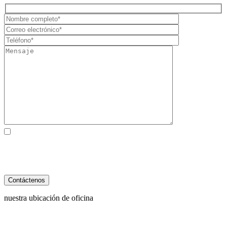
Al marcar la casilla, usted consiente expresamente en recibir
comunicaciones SMS de atención al cliente de Behzadi Law. Pueden
aplicarse tarifas de mensajes y datos. La frecuencia de los mensajes
varía. Para darse de baja, responda STOP. Para obtener ayuda, responda
HELP. Ver nuestro
Política de Privacidad
y
Términos de Servicio
.
nuestra ubicación de oficina