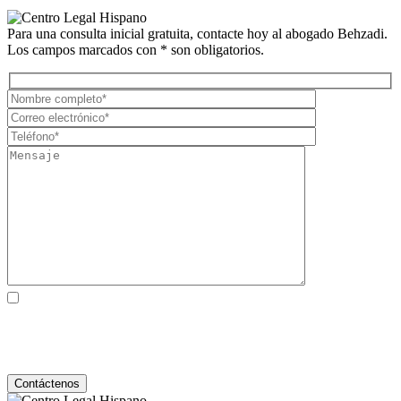
Para una consulta inicial gratuita, contacte hoy al abogado Behzadi.
Los campos marcados con * son obligatorios.
Al marcar la casilla, usted consiente expresamente en recibir
comunicaciones SMS de atención al cliente de Behzadi Law. Pueden
aplicarse tarifas de mensajes y datos. La frecuencia de los mensajes
varía. Para darse de baja, responda STOP. Para obtener ayuda, responda
HELP. Ver nuestro
Política de Privacidad
y
Términos de Servicio
.