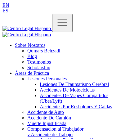
EN
ES
Sobre Nosotros
Qumars Behzadi
Blog
Testimonios
Scholarship
Áreas de Práctica
Lesiones Personales
Lesiones De Traumatismo Cerebral
Accidentes De Motocicletas
Accidentes De Viajes Compartidos
(Uber/Lyft)
Accidentes Por Resbalones Y Caidas
Accidente de Auto
Accidente De Camión
Muerte Injustificada
Compensacion al Trabajador
y Accidente de Trabajo