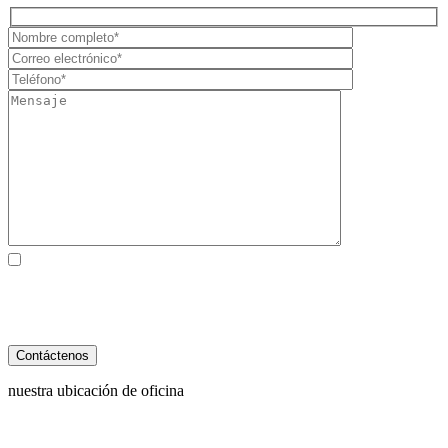
Al marcar la casilla, usted consiente expresamente en recibir
comunicaciones SMS de atención al cliente de Behzadi Law. Pueden
aplicarse tarifas de mensajes y datos. La frecuencia de los mensajes
varía. Para darse de baja, responda STOP. Para obtener ayuda, responda
HELP. Ver nuestro
Política de Privacidad
y
Términos de Servicio
.
nuestra ubicación de oficina