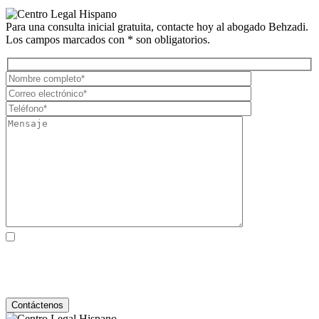
Para una consulta inicial gratuita, contacte hoy al abogado Behzadi.
Los campos marcados con * son obligatorios.
Al marcar la casilla, usted consiente expresamente en recibir
comunicaciones SMS de atención al cliente de Behzadi Law. Pueden
aplicarse tarifas de mensajes y datos. La frecuencia de los mensajes
varía. Para darse de baja, responda STOP. Para obtener ayuda, responda
HELP. Ver nuestro
Política de Privacidad
y
Términos de Servicio
.